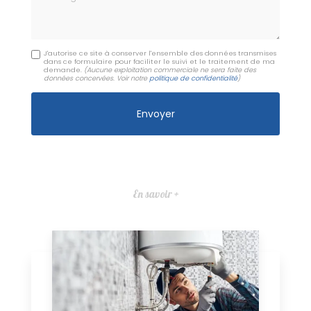
J'autorise ce site à conserver l'ensemble des données transmises
dans ce formulaire pour faciliter le suivi et le traitement de ma
demande.
(Aucune exploitation commerciale ne sera faite des
données concervées. Voir notre
politique de confidentialité
)
En savoir +