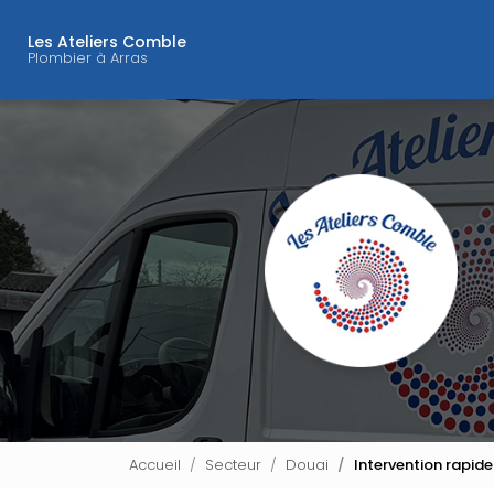
Navigation principal
Aller
au
Les Ateliers Comble
contenu
Plombier à Arras
principal
Accueil
Secteur
Douai
Intervention rapid