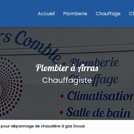
e
Accueil
Plomberie
Chauffage
Cl
Plombier à Arras
Chauffagiste
e pour dépannage de chaudière à gaz Douai